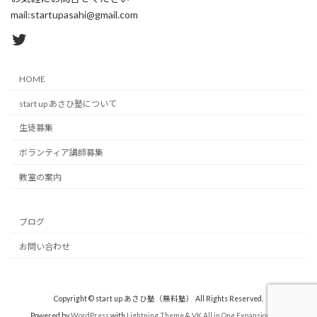
mail:startupasahi@gmail.com
Twitter
HOME
start up あさひ塾について
生徒募集
ボランティア講師募集
教室の案内
ブログ
お問い合わせ
Copyright © start up あさひ塾（無料塾） All Rights Reserved.
Powered by
WordPress
with
Lightning Theme
&
VK All in One Expansion Unit