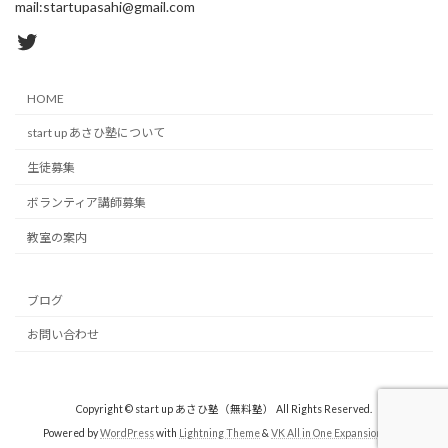
mail:startupasahi@gmail.com
Twitter
HOME
start up あさひ塾について
生徒募集
ボランティア講師募集
教室の案内
ブログ
お問い合わせ
Copyright © start up あさひ塾（無料塾） All Rights Reserved.
Powered by
WordPress
with
Lightning Theme
&
VK All in One Expansion Unit